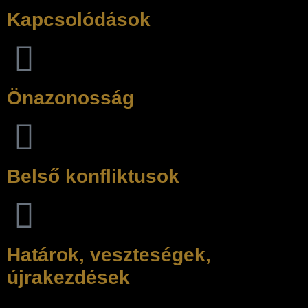
Kapcsolódások
Önazonosság
Belső konfliktusok
Határok, veszteségek,
újrakezdések
A tartalom pszichológiai alapokon áll, mégis érthető, emberi