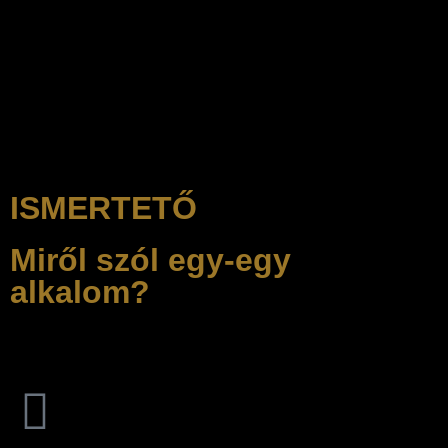
ISMERTETŐ
Miről szól egy-egy
alkalom?
Minden hónapban új téma kerül fókuszba: