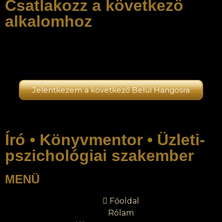
Csatlakozz a következő
alkalomhoz
Az esemény teltházas jellege miatt érdemes időben
regisztrálni.
Jelentkezem a következő Belül Hangosra
Író • Könyvmentor • Üzleti-
pszichológiai szakember
MENÜ
Főoldal
Rólam