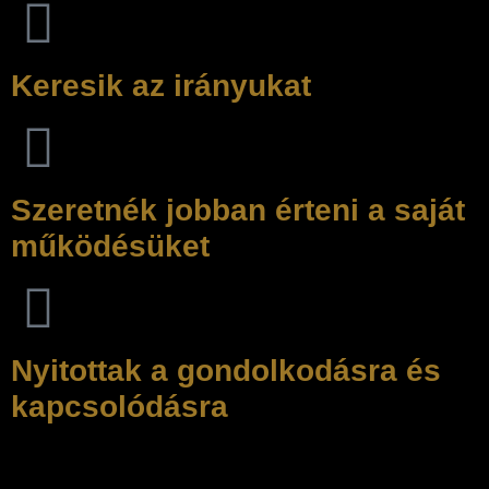
Keresik az irányukat
Szeretnék jobban érteni a saját
működésüket
Nyitottak a gondolkodásra és
kapcsolódásra
Nem kell tudnod, mit keresel — elég, ha érzed, hogy valami
dolgozik benned.