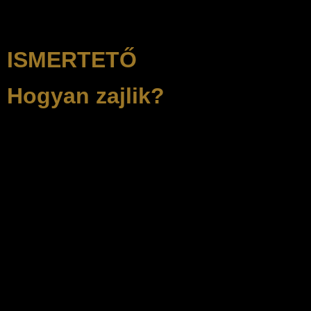
és gyakorlati.
ISMERTETŐ
Hogyan zajlik?
A Belül Hangos egy élő, interaktív, személyes tér, ahol:
Beszélek a témáról mélyen és összefüggéseiben
Példákat hozok a valós életből
Megérkezünk érzésekhez és felismerésekhez
Kérdezhetsz, kapcsolódhatsz, gondolkodhatsz
Nincs szereplés, nincs megfelelés, nincs nyomás.
Ez egy olyan este, ahol megengedheted magadnak azt,
hogy önmagadra figyelj.