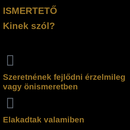
ISMERTETŐ
Kinek szól?
A Belül Hangos azoknak szól, akik:
Szeretnének fejlődni érzelmileg
vagy önismeretben
Elakadtak valamiben