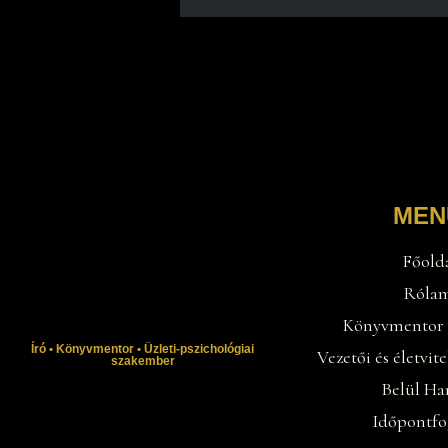
MEN
Főold
Róla
Könyvmentor
Író • Könyvmentor • Üzleti-pszichológiai
Vezetői és életvit
szakember
Belül Ha
Időpontfo