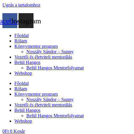
Ugrás a tartalomhoz
acebook
Instagram
Főoldal
Rólam
Könyvmentor program
Noszály Sándor – Sunny
Vezetői és életviteli mentorálás
Belül Hangos
Belül Hangos Mentorfolyamat
Webshop
Főoldal
Rólam
Könyvmentor program
Noszály Sándor – Sunny
Vezetői és életviteli mentorálás
Belül Hangos
Belül Hangos Mentorfolyamat
Webshop
0
Ft
0
Kosár