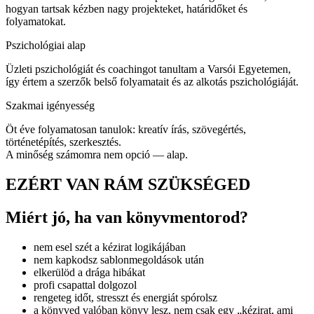
hogyan tartsak kézben nagy projekteket, határidőket és
folyamatokat.
Pszichológiai alap
Üzleti pszichológiát és coachingot tanultam a Varsói Egyetemen,
így értem a szerzők belső folyamatait és az alkotás pszichológiáját.
Szakmai igényesség
Öt éve folyamatosan tanulok: kreatív írás, szövegértés,
történetépítés, szerkesztés.
A minőség számomra nem opció — alap.
EZÉRT VAN RÁM SZÜKSÉGED
Miért jó, ha van könyvmentorod?
nem esel szét a kézirat logikájában
nem kapkodsz sablonmegoldások után
elkerülöd a drága hibákat
profi csapattal dolgozol
rengeteg időt, stresszt és energiát spórolsz
a könyved valóban könyv lesz, nem csak egy „kézirat, ami