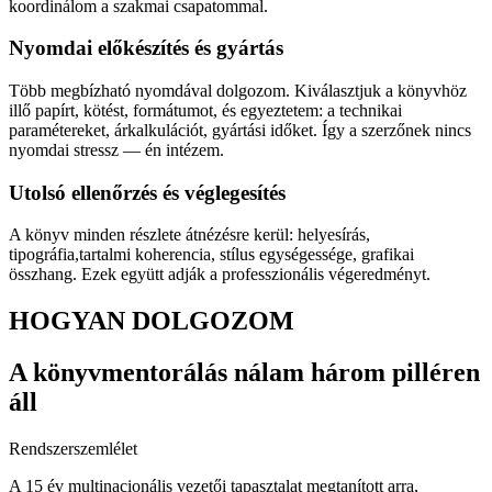
koordinálom a szakmai csapatommal.
Nyomdai előkészítés és gyártás
Több megbízható nyomdával dolgozom. Kiválasztjuk a könyvhöz
illő papírt, kötést, formátumot, és egyeztetem: a technikai
paramétereket, árkalkulációt, gyártási időket. Így a szerzőnek nincs
nyomdai stressz — én intézem.
Utolsó ellenőrzés és véglegesítés
A könyv minden részlete átnézésre kerül: helyesírás,
tipográfia,tartalmi koherencia, stílus egységessége, grafikai
összhang. Ezek együtt adják a professzionális végeredményt.
HOGYAN DOLGOZOM
A könyvmentorálás nálam három pilléren
áll
Rendszerszemlélet
A 15 év multinacionális vezetői tapasztalat megtanított arra,