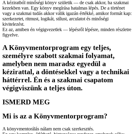
A kéziratból minőségi könyv születik — de csak akkor, ha szakmai
kezekben van. Egy könyv megírása hatalmas lépés. De a történet
vagy a szakmai tudás akkor válik igazán értékké, amikor formát kap:
szerkezetet, ritmust, logikát, stílust, arculatot és minőségi
kivitelezést.
Ez az, amiben én végigvezetlek — lépésről lépésre, minden részletre
figyelve.
A Könyvmentorprogram egy teljes,
személyre szabott szakmai folyamat,
amelyben nem maradsz egyedül a
kézirattal, a döntésekkel vagy a technikai
háttérrel. Én és a szakmai csapatom
végigviszünk a teljes úton.
ISMERD MEG
Mi is az a Könyvmentorprogram?
A könyvmentorálás nálam nem csak szerkesztés.