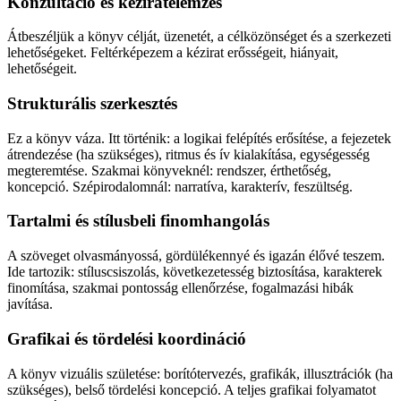
Konzultáció és kéziratelemzés
Átbeszéljük a könyv célját, üzenetét, a célközönséget és a szerkezeti
lehetőségeket. Feltérképezem a kézirat erősségeit, hiányait,
lehetőségeit.
Strukturális szerkesztés
Ez a könyv váza. Itt történik: a logikai felépítés erősítése, a fejezetek
átrendezése (ha szükséges), ritmus és ív kialakítása, egységesség
megteremtése. Szakmai könyveknél: rendszer, érthetőség,
koncepció. Szépirodalomnál: narratíva, karakterív, feszültség.
Tartalmi és stílusbeli finomhangolás
A szöveget olvasmányossá, gördülékennyé és igazán élővé teszem.
Ide tartozik: stíluscsiszolás, következetesség biztosítása, karakterek
finomítása, szakmai pontosság ellenőrzése, fogalmazási hibák
javítása.
Grafikai és tördelési koordináció
A könyv vizuális születése: borítótervezés, grafikák, illusztrációk (ha
szükséges), belső tördelési koncepció. A teljes grafikai folyamatot