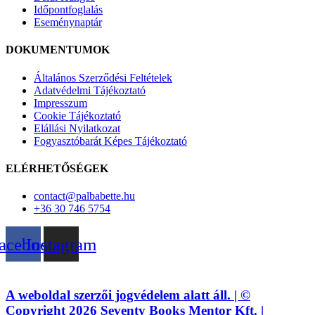
Időpontfoglalás
Eseménynaptár
DOKUMENTUMOK
Általános Szerződési Feltételek
Adatvédelmi Tájékoztató
Impresszum
Cookie Tájékoztató
Elállási Nyilatkozat
Fogyasztóbarát Képes Tájékoztató
ELÉRHETŐSÉGEK
contact@palbabette.hu
+36 30 746 5754
acebook
Instagram
A weboldal szerzői jogvédelem alatt áll. | ©
Copyright 2026 Seventy Books Mentor Kft. |