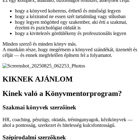
Ez egy komplex, átlátható, biztonságos rendszer, amelynek célja:
hogy a könyved koherens, érthető és minőségi legyen
hogy a kéziratod ne essen szét tartalmilag vagy stílusban
hogy legyen mögötted egy szakember, aki érti a szakmai,
érzelmi és pszichológiai oldalát is
hogy a kivitelezés gördülékeny és professzionális legyen
Minden szerző és minden könyv más.
A munkám része, hogy megértsem a könyved szándékát, üzenetét és
célját — és ennek megfelelően építsem fel a folyamatot.
KIKNEK AJÁNLOM
Kinek való a Könyvmentorprogram?
Szakmai könyvek szerzőinek
HR, coaching, pénzügy, oktatás, tréninganyagok, kézikönyvek —
ahol a pontosság, szerkezet és hitelesség kulcsfontosságú.
Szépirodalmi szerzőknek