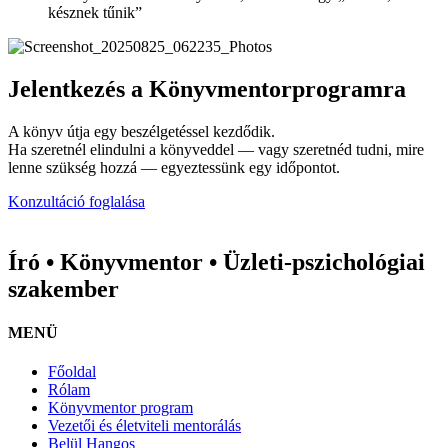
késznek tűnik”
Jelentkezés a Könyvmentorprogramra
A könyv útja egy beszélgetéssel kezdődik.
Ha szeretnél elindulni a könyveddel — vagy szeretnéd tudni, mire
lenne szükség hozzá — egyeztessünk egy időpontot.
Konzultáció foglalása
Író • Könyvmentor • Üzleti-pszichológiai
szakember
MENÜ
Főoldal
Rólam
Könyvmentor program
Vezetői és életviteli mentorálás
Belül Hangos